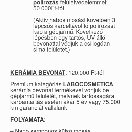
polírozás
felületvédelemmel:
50.000Ft-tól
(Aktív habos mosást követően 3
lépcsős karceltávolító polírozást
kap a gépjármű. Következő
lépésben egy tartós, UV álló
bevonattal védjük a csillogóan
sima felületet.)
KERÁMIA BEVONAT
: 120.000 Ft-tól
Prémium kategóriás
LABOCOSMETICA
kerámia bevonat termékével vonjuk be
gépjármű felületét, melynek tartósságára
karbantartás esetén akár 5 év vagy 75.000
km garanciát vállalunk!
FOLYAMATA
:
– Nano samponos külső mosás