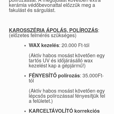
kerámia védőbevonattal előzzük meg a
fakulást és sárgulást.
KAROSSZÉRIA ÁPOLÁS, POLÍROZÁS
:
(előzetes felmérés szükséges)
WAX kezelés
: 20.000 Ft-tól
(Aktív habos mosást követően egy
tartós UV és időjárásálló wax
kezelést kap a gépjármű!)
FÉNYESÍTŐ polírozás
: 35.000Ft-
tól
(Aktív habos mosást követően egy
lépcsős polírozással fényesítjük fel
a felületet.)
KARCELTÁVOLÍTÓ korrekciós