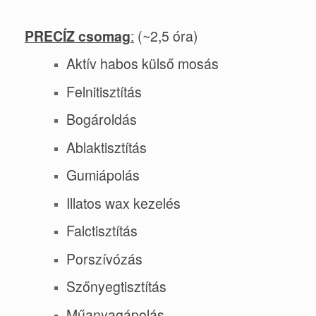
PRECÍZ csomag
:
(~2,5 óra)
Aktív habos külső mosás
Felnitisztítás
Bogároldás
Ablaktisztítás
Gumiápolás
Illatos wax kezelés
Falctisztítás
Porszívózás
Szőnyegtisztítás
Műanyagápolás