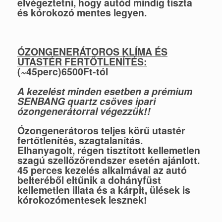
elvégeztetni, hogy autód mindig tiszta
és kórokozó mentes legyen.
ÓZONGENERÁTOROS KLÍMA ÉS
UTASTÉR FERTŐTLENÍTÉS:
(~45perc)
6500Ft-tól
A kezelést minden esetben a prémium
SENBANG quartz csöves ipari
ózongenerátorral végezzük!!
Ózongenerátoros teljes körű utastér
fertőtlenítés, szagtalanítás.
Elhanyagolt, régen tisztított kellemetlen
szagú szellőzőrendszer esetén ajánlott.
45 perces kezelés alkalmával az autó
belteréből eltűnik a dohányfüst
kellemetlen illata és a kárpit, ülések is
kórokozómentesek lesznek!