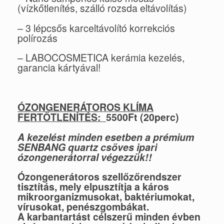
(vízkőtlenítés, szálló rozsda eltávolítás)
– 3 lépcsős karceltávolító korrekciós
polírozás
– LABOCOSMETICA kerámia kezelés,
garancia kártyával!
ÓZONGENERÁTOROS KLÍMA
FERTŐTLENÍTÉS:
5500Ft (20perc)
A kezelést minden esetben a prémium
SENBANG quartz csöves ipari
ózongenerátorral végezzük!!
Ózongenerátoros szellőzőrendszer
tisztítás, mely elpusztítja a káros
mikroorganizmusokat, baktériumokat,
vírusokat, penészgombákat.
A karbantartást célszerű minden évben