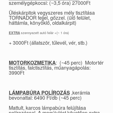
személygépkocsi: (~3,5 óra) 27000Ft
Üléskárpitok vegyszeres mély tisztítása
TORNADOR fejjel, gőzzel. (ülő felület,
háttámla, könyöklő, oldalkárpit)
EXTRA
szennyezett autó felár +(~
1 óra
)
+ 3000Ft (állatször, tűlevél, vér, stb.)
MOTORKOZMETIKA
: (~45 perc) Motortér
tisztítás, falctisztítás, műanyagápolás:
3990Ft
LÁMPABÚRA POLÍROZÁS
,kerámia
bevonattal: 6490 Ft/db (~45 perc)
Mattult, karcos lámpabúra felújítása
polírozással. A megújulást követően extra