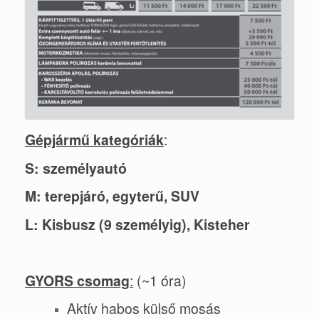
Gépjármű kategóriák
:
S: személyautó
M: terepjáró, egyterű, SUV
L: Kisbusz (9 személyig), Kisteher
GYORS csomag
:
(~1 óra)
Aktív habos külső mosás