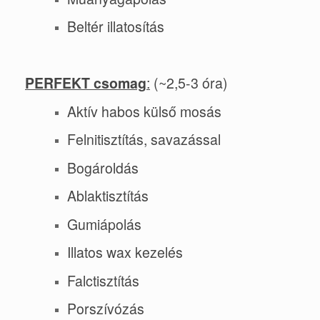
Beltér illatosítás
PER
FEKT csomag
:
(~2,5-3 óra)
Aktív habos külső mosás
Felnitisztítás, savazással
Bogároldás
Ablaktisztítás
Gumiápolás
Illatos wax kezelés
Falctisztítás
Porszívózás